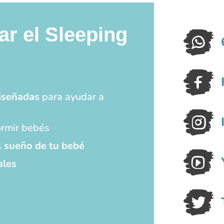
ar el Sleeping
iseñadas
para ayudar a
rmir bebés
l
sueño de tu bebé
ales