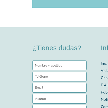
¿Tienes dudas?
In
Inic
Víd
Char
F.A.
Pub
Noti
Com