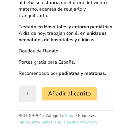
al bebé su estancia en el útero del vientre
materno, además de relajarlo y
tranquilizarlo.
Testado en Hospitales y entorno pediátrico
.
A día de hoy, trabajan con él en
unidades
neonatales de hospitales
y clínicas
.
Doudou de Regalo.
Portes gratis para España.
Recomendado por
pediatras y matronas.
Sleeping
Añadir al carrito
Baby
Play
cantidad
SKU:
SBP01
Categoría:
Shop
Etiquetas:
reproductor bebes
,
sbp
,
sleeping baby play